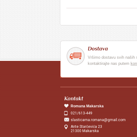
Dostava
Vršimo dostavu svih naših 
kontaktirajte nas putem
kon
Kontakt
Romana Makarska
021/613-449
slasticarna.romana@gmail.com
Ante Starčevića 23
21300 Makarska