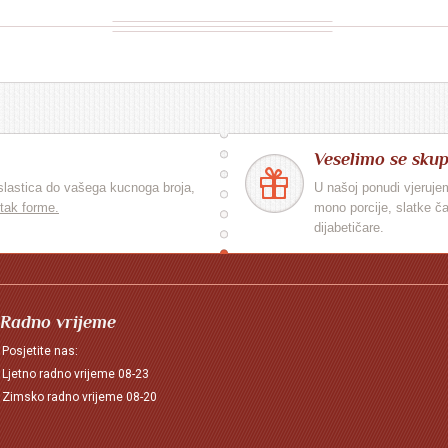
Veselimo se sku
slastica do vašega kucnoga broja,
U našoj ponudi vjeruje
tak forme.
mono porcije, slatke čaš
dijabetičare.
Radno vrijeme
Posjetite nas:
Ljetno radno vrijeme 08-23
Zimsko radno vrijeme 08-20